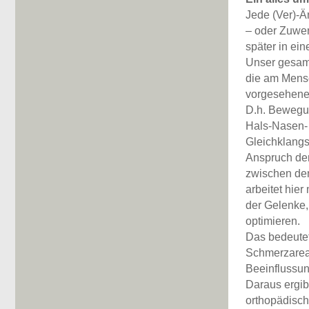
Jede (Ver)-
– oder Zuweni
später in ein
Unser gesamt
die am Mensc
vorgesehen
D.h. Bewegun
Hals-Nasen-
Gleichklangs
Anspruch der
zwischen de
arbeitet hier
der Gelenke,
optimieren.
Das bedeutet
Schmerzareal
Beeinflussu
Daraus ergib
orthopädisch