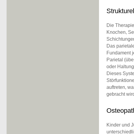
Strukture
Die Therapie 
Knochen, Se
Schichtunge
Das parietal
Fundament je
Parietal (übe
oder Haltung
Dieses Syste
Störfunktion
auftreten, w
gebracht wir
Osteopath
Kinder und J
unterschiedl