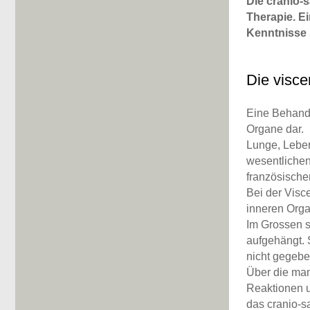
Die cranio-s
Therapie. E
Kenntnisse 
Die visce
Eine Behandl
Organe dar.
Lunge, Leber
wesentlichen
französische
Bei der Visc
inneren Orga
Im Grossen s
aufgehängt. S
nicht gegeb
Über die man
Reaktionen 
das cranio-s