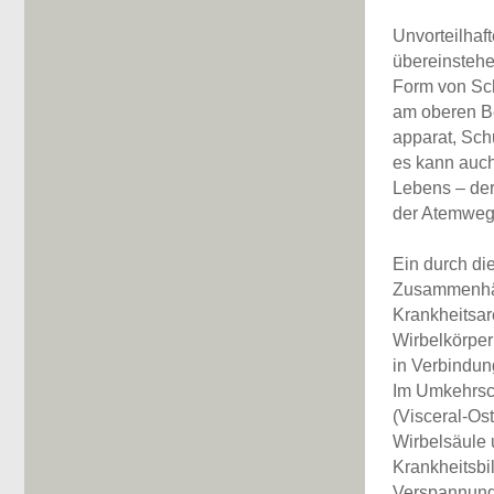
Unvorteilhaf
übereinstehe
Form von Sc
am oberen 
apparat, Sch
es kann auch
Lebens – der
der Atemweg
Ein durch di
Zusammenhän
Krankheitsa
Wirbelkörper
in Verbindun
Im Umkehrsc
(Visceral-Os
Wirbelsäule 
Krankheitsbi
Verspannunge