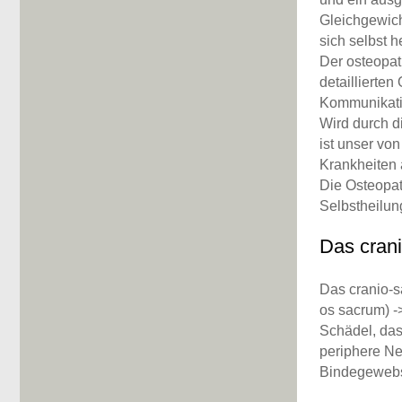
Gleichgewich
sich selbst h
Der osteopat
detaillierte
Kommunikati
Wird durch d
ist unser vo
Krankheiten 
Die Osteopat
Selbstheilun
Das cran
Das cranio-s
os sacrum) -
Schädel, da
periphere Ne
Bindegewebs