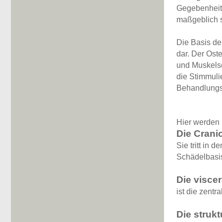
Gegebenheit
maßgeblich si
Die Basis de
dar. Der Ost
und Muskelse
die Stimmuli
Behandlungs
Hier werden 
Die Crani
Sie tritt in 
Schädelbasi
Die visce
ist die zent
Die strukt