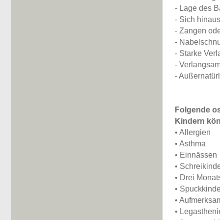
- Lage des B
- Sich hinau
- Zangen od
- Nabelschnu
- Starke Ver
- Verlangsam
- Außernatürl
Folgende os
Kindern kön
• Allergien
• Asthma
• Einnässen
• Schreikind
• Drei Monat
• Spuckkinde
• Aufmerksam
• Legastheni