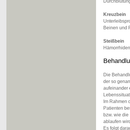
Durchblutun
Kreuzbein
Unterleibspr
Beinen und 
Steißbein
Hämorrhiden,
Behandlu
Die Behandlu
der so genan
aufeinander 
Lebenssituat
Im Rahmen d
Patienten be
bzw. wie di
ablaufen wir
Es folgt dara