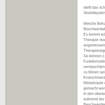
stellt das s
Skelettsyste
Welche Behan
Beschwerdebi
Es kommt wäh
Therapie rea
angemessenen
Therapiesegm
So können z.
Funktionsstö
verstauchten
zu führen se
Knieschmerze
Wirbelsäule 
gemacht wer
In den überw
während der 
Beschwerden.