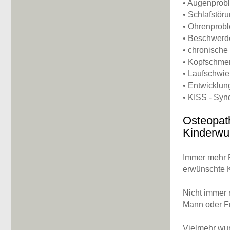
• Augenprob
• Schlafstör
• Ohrenprob
• Beschwer
• chronisch
• Kopfschme
• Laufschwie
• Entwicklung
• KISS - Sy
Osteopat
Kinderwu
Immer mehr F
erwünschte K
Nicht immer
Mann oder Fr
Vielmehr wur