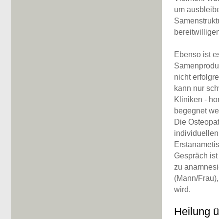
um ausbleib
Samenstrukt
bereitwillig
Ebenso ist es
Samenprodukt
nicht erfolgr
kann nur schw
Kliniken - h
begegnet we
Die Osteopat
individuell
Erstanametis
Gespräch ist
zu anamnesie
(Mann/Frau),
wird.
Heilung ü