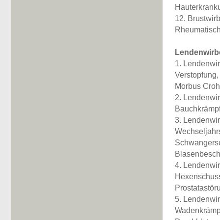
Hauterkranku
12. Brustwir
Rheumatisch
Lendenwirb
1. Lendenwir
Verstopfung,
Morbus Croh
2. Lendenwir
Bauchkrämpf
3. Lendenwir
Wechseljahr
Schwangersch
Blasenbesch
4. Lendenwir
Hexenschuss,
Prostatastör
5. Lendenwir
Wadenkrämpf