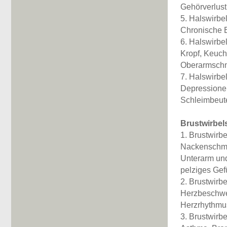
Gehörverlust
5. Halswirbe
Chronische E
6. Halswirbe
Kropf, Keuch
Oberarmsch
7. Halswirbe
Depressionen
Schleimbeute
Brustwirbel
1. Brustwirbe
Nackenschme
Unterarm un
pelziges Ge
2. Brustwirbe
Herzbeschwe
Herzrhythmu
3. Brustwirbe