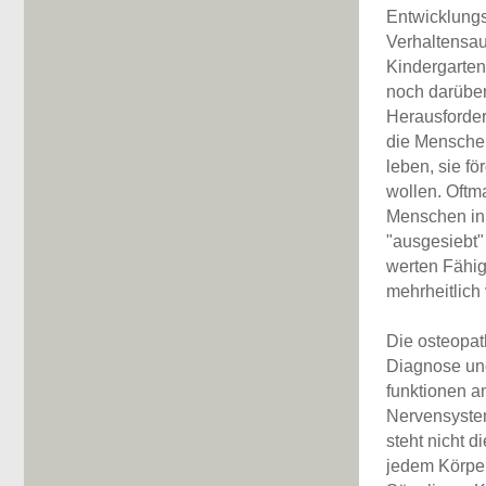
Entwicklung
Verhaltensau
Kindergarten 
noch darüber
Herausforder
die Mensche
leben, sie fö
wollen. Oftm
Menschen in
"ausgesiebt"
werten Fähig
mehrheitlich 
Die osteopat
Diagnose un
funktionen 
Nervensyste
steht nicht 
jedem Körpe