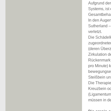
Aufgrund de
Systems, ist
Gesamtbehand
In den Augen
Sutherland –
verletzt.
Die Schädel
zugeordnete
(deren Überz
Zirkulation d
Rückenmark u
pro Minute) 
bewegungsei
Steißbein un
Die Therapie
Kreuzbein od
(Ligamentum
müssen in de