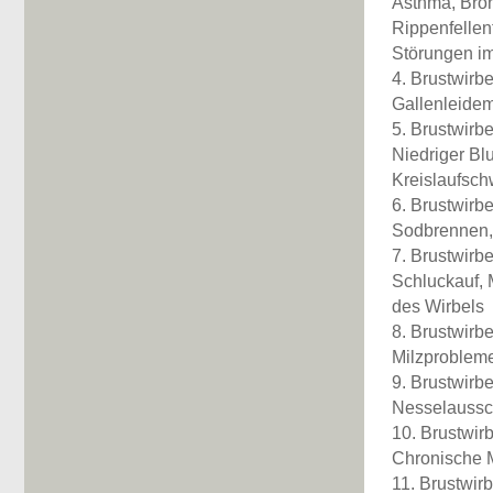
Asthma, Bron
Rippenfelle
Störungen im
4. Brustwirbe
Gallenleidem
5. Brustwirb
Niedriger Bl
Kreislaufschw
6. Brustwirbe
Sodbrennen,
7. Brustwirbe
Schluckauf,
des Wirbels
8. Brustwirbe
Milzproblem
9. Brustwirbe
Nesselaussch
10. Brustwir
Chronische M
11. Brustwirb