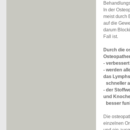
Behandlung
In der Osteo
meist durch
auf die Gewe
darum Blocki
Fall ist.
Durch die o
Osteopathen
- verbesser
- werden al
das Lymph
-
schneller a
- der Stoffw
und Knoche
-
besser funk
Die osteopat
einzelnen O
und ein ausg