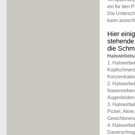
ein für den 
Die Untersc
kann ausschl
Hier eini
stehende
die Schm
Halswirbels
1. Halswirbel
Kopfschmerze
Konzentrati
2. Halswirbel
Nasennebenh
Augenleiden
3. Halswirbe
Pickel, Akne
Gesichtsnerv
4. Halswirbe
Dauerschnupf