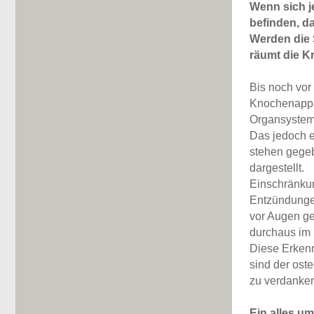
Wenn sich j
befinden, d
Werden die 
räumt die Kr
Bis noch vor
Knochenappa
Organsystema
Das jedoch e
stehen gegeb
dargestellt.
Einschränkun
Entzündungen
vor Augen ge
durchaus im
Diese Erkenn
sind der ost
zu verdanke
Ein alles u