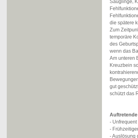
Säuglinge, K
Fehlfunktion
Fehlfunktion
die spätere 
Zum Zeitpunkt
temporäre K
des Geburtsp
wenn das Bab
Am unteren 
Kreuzbein so
kontrahieren
Bewegungen n
gut geschütz
schützt das 
Auftretende
- Unfrequent
- Frühzeitig
- Auslösung